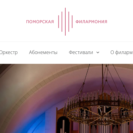
Оркестр
Абонементы
Фестивали
О филар