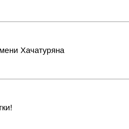
имени Хачатуряна
ки!