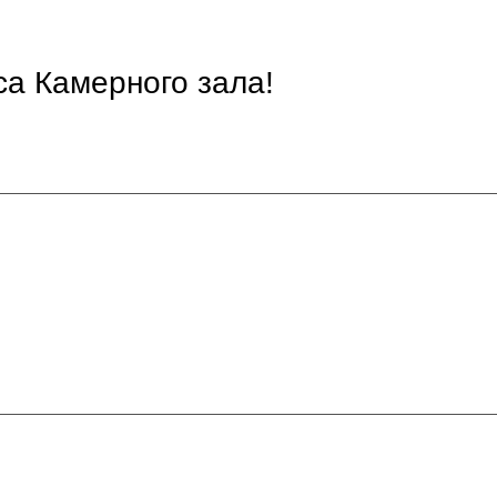
са Камерного зала!
!