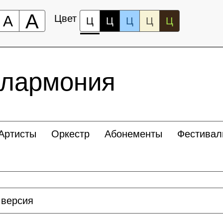
А
А
Цвет
Ц
Ц
Ц
Ц
Ц
илармония
Артисты
Оркестр
Абонементы
Фестивал
 версия