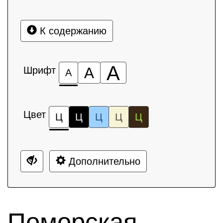
К содержанию
А
Шрифт
А
А
Цвет
Ц
Ц
Ц
Ц
Ц
Дополнительно
Поморская