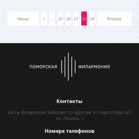
Назад.
1
...
25
26
27
28
29
Вперед.
Контакты
Кассы филармонии работают по адресам: ул. Карла Маркса,3;
пл. Ленина, 1
Номера телефонов