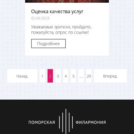
Оценка качества услуг
05.09.2025
Уважаемые зрители, пройдите,
пожалуйста, опрос по ссылке!
Подробнее
Назад.
1
2
3
4
5
...
29
Вперед.