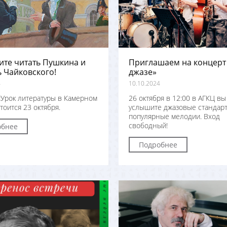
ите читать Пушкина и
Приглашаем на концерт 
 Чайковского!
джазе»
4
10.10.2024
Урок литературы в Камерном
26 октября в 12:00 в АГКЦ вы
тоится 23 октября.
услышите джазовые стандар
популярные мелодии. Вход
свободный!
обнее
Подробнее