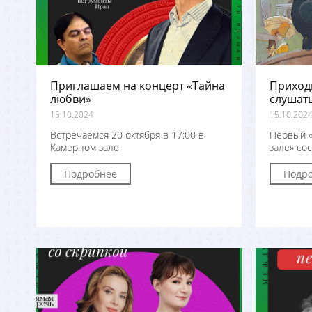
Приглашаем на концерт «Тайна
Приход
любви»
слушать
15.10.2024
15.10.202
Встречаемся 20 октября в 17:00 в
Первый «
Камерном зале
зале» сос
Подробнее
Подр