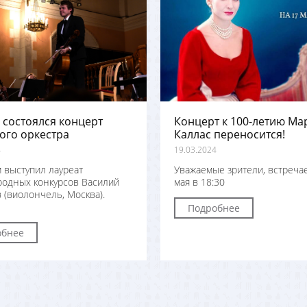
 состоялся концерт
Концерт к 100-летию Ма
ого оркестра
Каллас переносится!
4
19.03.2024
 выступил лауреат
Уважаемые зрители, встреча
одных конкурсов Василий
мая в 18:30
 (виолончель, Москва).
Подробнее
обнее