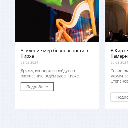
Усиление мер безопасности в
В Кирхе
Кирхе
Камерн
28.03.2024
22.03.202
Друзья, концерты пройдут по
Солистом
расписанию! Ждём вас в Кирхе.
междунар
Степанов
Подробнее
Подр