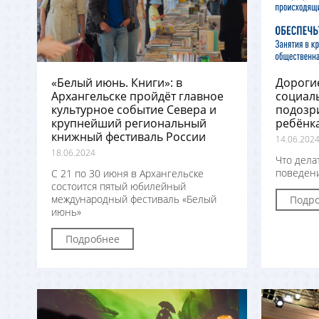
«Белый июнь. Книги»: в
Дорогие
Архангельске пройдёт главное
социаль
культурное событие Севера и
подозр
крупнейший региональный
ребёнка
книжный фестиваль России
14.06.202
18.06.2024
Что дела
поведени
С 21 по 30 июня в Архангельске
состоится пятый юбилейный
международный фестиваль «Белый
Подр
июнь»
Подробнее