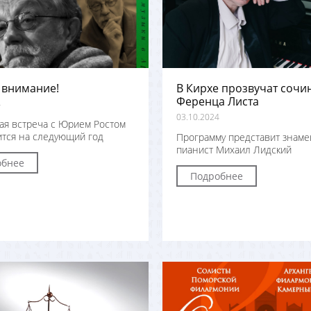
 внимание!
В Кирхе прозвучат сочи
Ференца Листа
4
03.10.2024
ая встреча с Юрием Ростом
тся на следующий год
Программу представит знам
пианист Михаил Лидский
обнее
Подробнее