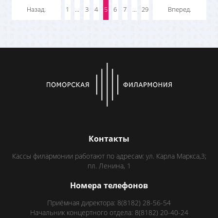
Назад.
1
...
3
4
5
6
7
...
29
Вперед.
Контакты
Кассы филармонии работают по адресам: ул. Карла Маркса,3;
пл. Ленина, 1
Номера телефонов
Приёмная директора: 8(8182) 28-56-54
Начальник концертного отдела: 8(8182) 20-40-24