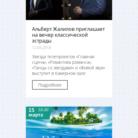
Альберт Жалилов приглашает
на вечер классической
эстрады
12.03.2018
Звезда телепроектов «Главная
сцена», «Романтика романса»,
«Танцы со звездами» и «Живой звук»
выступит в Камерном зале
Подробнее