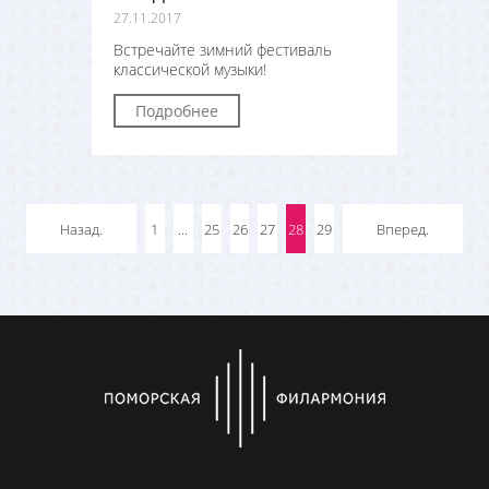
27.11.2017
Встречайте зимний фестиваль
классической музыки!
Подробнее
Назад.
1
...
25
26
27
28
29
Вперед.