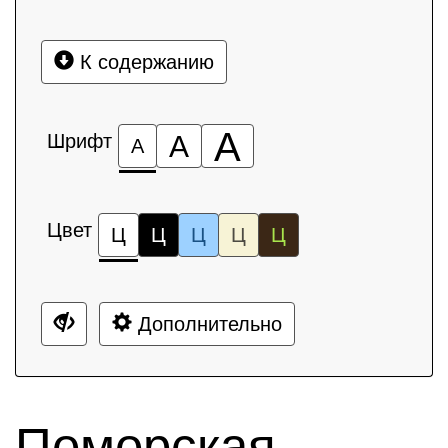
К содержанию
А
Шрифт
А
А
Цвет
Ц
Ц
Ц
Ц
Ц
Дополнительно
Поморская