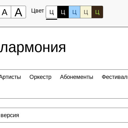
А
А
Цвет
Ц
Ц
Ц
Ц
Ц
илармония
Артисты
Оркестр
Абонементы
Фестивал
 версия