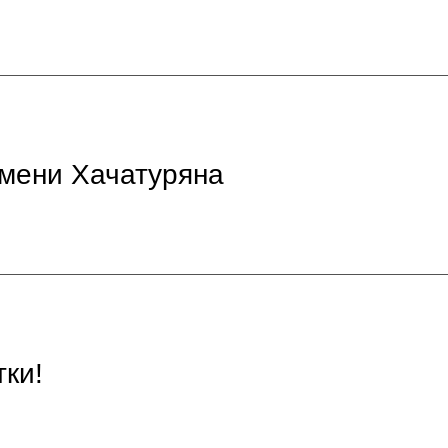
имени Хачатуряна
ки!