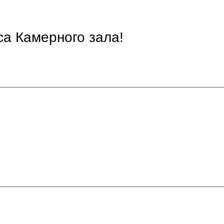
са Камерного зала!
!