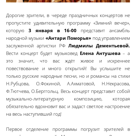
Дорогие зрители, в череде праздничных концертов не
пропустите удивительную программу «Зимний вечер»,
которую
3 января в 16-00
представит ансамбль
народной музыки
«Антари Поморья»
под управлением
заслуженной артистки РФ
Людмилы Дементьевой.
Вести концерт будет музыковед
Елена Антушева
– а
это значит, что вас ждёт живое и искреннее
повествование и много открытий! Вы услышите не
только русские народные песни, но и романсы на стихи
Н.Рубцова, О.Фокиной, А.Ахматовой, Н.Некрасова,
Ф.Тютчева, О.Берггольц. Весь концерт представит собой
музыкально-литературную композицию, которая
обязательно вдохновит вас и задаст светлое настроение
на весь наступивший год!
Первое отделение программы погрузит зрителей в