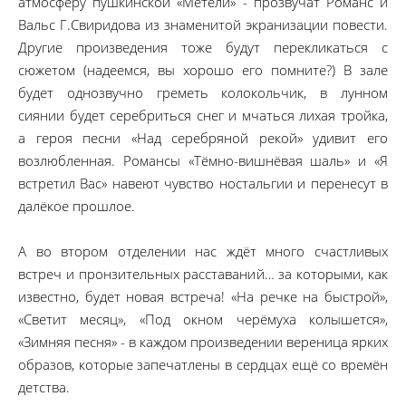
атмосферу пушкинской «Метели» - прозвучат Романс и
Вальс Г.Свиридова из знаменитой экранизации повести.
Другие произведения тоже будут перекликаться с
сюжетом (надеемся, вы хорошо его помните?) В зале
будет однозвучно греметь колокольчик, в лунном
сиянии будет серебриться снег и мчаться лихая тройка,
а героя песни «Над серебряной рекой» удивит его
возлюбленная. Романсы «Тёмно-вишнёвая шаль» и «Я
встретил Вас» навеют чувство ностальгии и перенесут в
далёкое прошлое.
А во втором отделении нас ждёт много счастливых
встреч и пронзительных расставаний… за которыми, как
известно, будет новая встреча! «На речке на быстрой»,
«Светит месяц», «Под окном черёмуха колышется»,
«Зимняя песня» - в каждом произведении вереница ярких
образов, которые запечатлены в сердцах ещё со времён
детства.