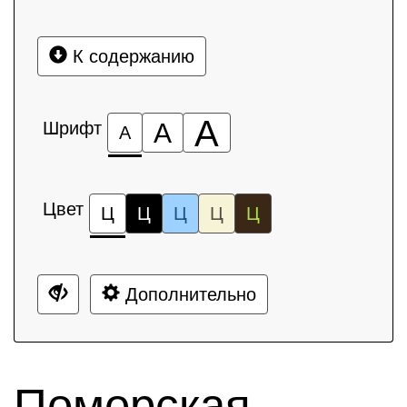
К содержанию
А
Шрифт
А
А
Цвет
Ц
Ц
Ц
Ц
Ц
Дополнительно
Поморская