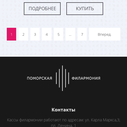
ПОДРОБНЕЕ
КУПИТЬ
1
2
3
4
5
...
7
Вперед.
Контакты
Кассы филармонии работают по адресам: ул. Карла Маркса,3;
пл. Ленина, 1