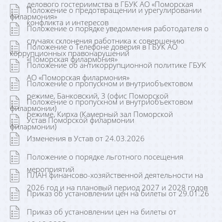
делового гостериимства в ГБУК АО «Поморская
Положение о предотвращении и урегулировании
филармония»
конфликта и интересов
Положение о порядке уведомления работодателя о
случаях склонения работника к совершению
Положение о Телефоне доверия в ГБУК АО
коррупционных правонарушений
«Поморская филармония»
Положение об антикоррупционной политике ГБУК
АО «Поморская филармония»
Положение о пропускном и внутриобъектовом
режиме, Банковский, 3 (офис Поморской
Положение о пропускном и внутриобъектовом
филармонии)
режиме, Кирха (Камерный зал Поморской
Устав Поморской филармонии
филармонии)
Изменения в Устав от 24.03.2026
Положение о порядке льготного посещения
мероприятий
ПЛАН финансово-хозяйственной деятельности на
2026 год и на плановый период 2027 и 2028 годов
Приказ об установлении цен на билеты от 29.01.26
Приказ об установлении цен на билеты от