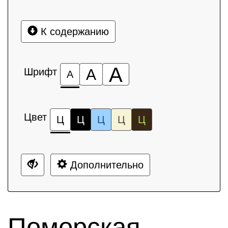
К содержанию
А
Шрифт
А
А
Цвет
Ц
Ц
Ц
Ц
Ц
Дополнительно
Поморская