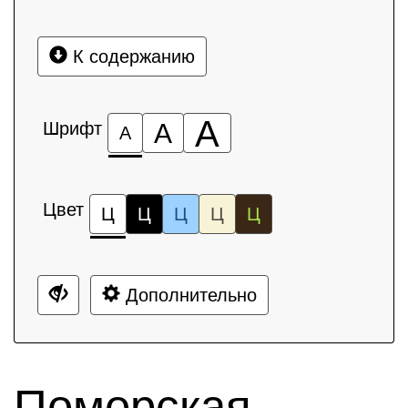
К содержанию
А
Шрифт
А
А
Цвет
Ц
Ц
Ц
Ц
Ц
Дополнительно
Поморская