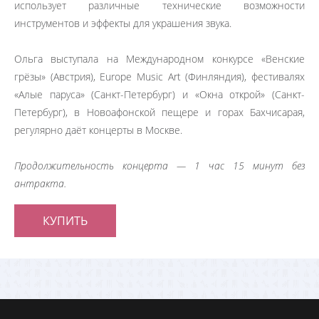
использует различные технические возможности
инструментов и эффекты для украшения звука.
Ольга выступала на Международном конкурсе «Венские
грёзы» (Австрия), Europe Musiс Art (Финляндия), фестивалях
«Алые паруса» (Санкт-Петербург) и «Окна открой» (Санкт-
Петербург), в Новоафонской пещере и горах Бахчисарая,
регулярно даёт концерты в Москве.
Продолжительность концерта — 1 час 15 минут без
антракта.
КУПИТЬ