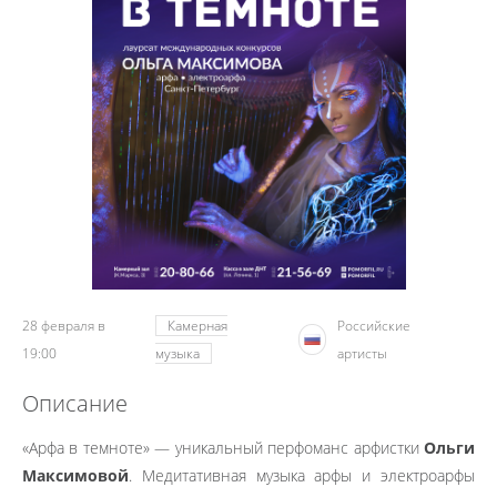
28 февраля в
Камерная
Российские
19:00
музыка
артисты
Описание
«Арфа в темноте» — уникальный перфоманс арфистки
Ольги
Максимовой
. Медитативная музыка арфы и электроарфы