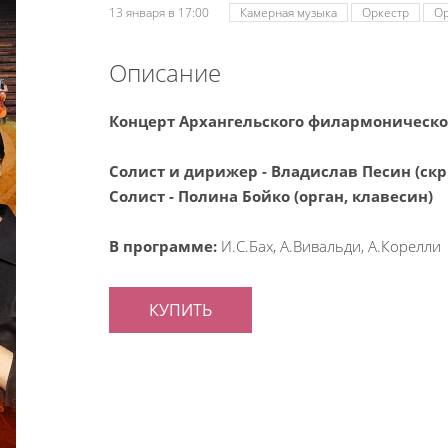
13 января в 17:00
Камерная музыка
Оркестр
Ор
Описание
Концерт Архангельского филармоническо
Солист и дирижер - Владислав Песин (скр
Солист - Полина Бойко (орган, клавесин)
В программе:
И.С.Бах, А.Вивальди, А.Корелли
КУПИТЬ