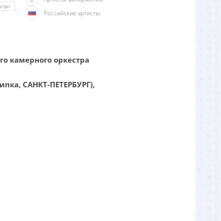
ган
Российские артисты
го камерного оркестра
ипка, CАНКТ-ПЕТЕРБУРГ),