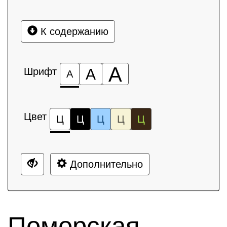
К содержанию
А
Шрифт
А
А
Цвет
Ц
Ц
Ц
Ц
Ц
Дополнительно
Поморская