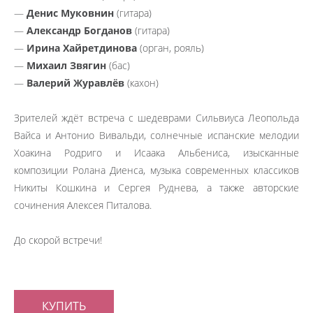
—
Денис Муковнин
(гитара)
—
Александр Богданов
(гитара)
—
Ирина Хайретдинова
(орган, рояль)
—
Михаил Звягин
(бас)
—
Валерий Журавлёв
(кахон)
Зрителей ждёт встреча с шедеврами Сильвиуса Леопольда
Вайса и Антонио Вивальди, солнечные испанские мелодии
Хоакина Родриго и Исаака Альбениса, изысканные
композиции Ролана Диенса, музыка современных классиков
Никиты Кошкина и Сергея Руднева, а также авторские
сочинения Алексея Питалова.
До скорой встречи!
КУПИТЬ