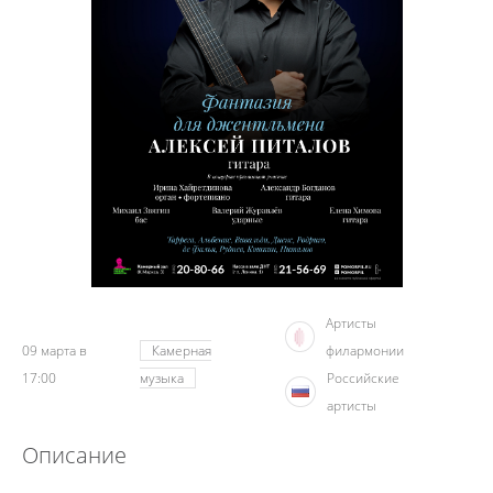
Артисты
09 марта в
Камерная
филармонии
17:00
музыка
Российские
артисты
Описание