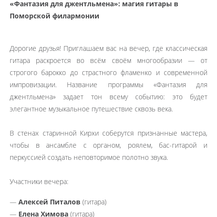
«Фантазия для джентльмена»: магия гитары в
Поморской филармонии
Дорогие друзья! Приглашаем вас на вечер, где классическая
гитара раскроется во всём своём многообразии — от
строгого барокко до страстного фламенко и современной
импровизации. Название программы «Фантазия для
джентльмена» задает тон всему событию: это будет
элегантное музыкальное путешествие сквозь века.
В стенах старинной Кирхи соберутся признанные мастера,
чтобы в ансамбле с органом, роялем, бас-гитарой и
перкуссией создать неповторимое полотно звука.
Участники вечера:
—
Алексей Питалов
(гитара)
—
Елена Химова
(гитара)