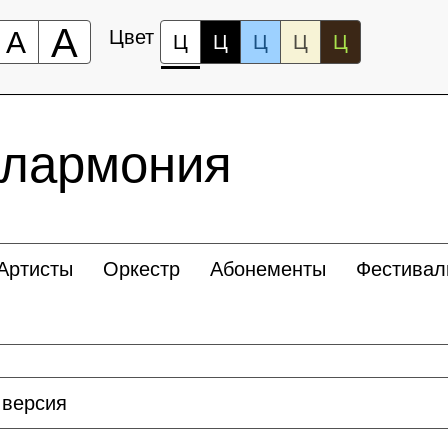
А
А
Цвет
Ц
Ц
Ц
Ц
Ц
илармония
Артисты
Оркестр
Абонементы
Фестивал
 версия