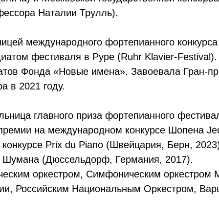
фессора Наталии Трулль).
ницей международного фортепианного конкурса 
атом фестиваля в Руре (Ruhr Klavier-Festival).
атов Фонда «Новые имена». Завоевала Гран-пр
а в 2021 году.
льница главного приза фортепианного фестива
 I премии на международном конкурсе Шопена Je
 конкурсе Prix du Piano (Швейцария, Берн, 202
а Шумана (Дюссельдорф, Германия, 2017).
еским оркестром, Симфоническим оркестром 
ии, Российским Национальным Оркестром, Ва