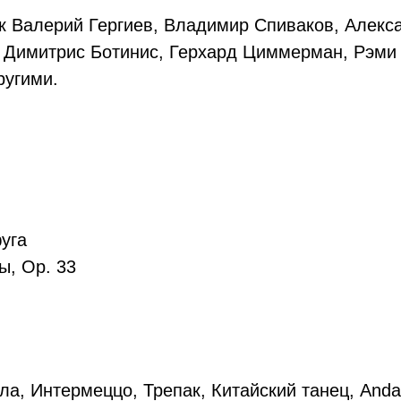
к Валерий Гергиев, Владимир Спиваков, Алекс
, Димитрис Ботинис, Герхард Циммерман, Рэми
ругими.
уга
ы, Op. 33
а, Интермеццо, Трепак, Китайский танец, Anda