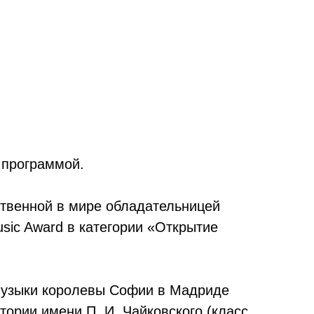
й программой.
ственной в мире обладательницей
Music Award в категории «Открытие
 музыки королевы Софии в Мадриде
ории имени П. И. Чайковского (класс