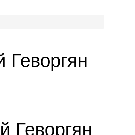
й Геворгян
й Геворгян