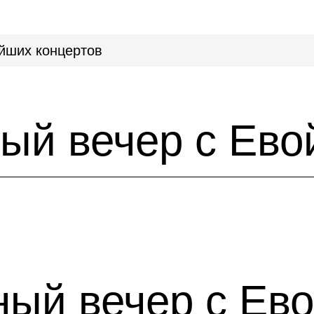
йших концертов
ый вечер с Ево
ый вечер с Ево