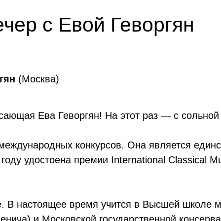
чер с Евой Геворгян
ргян
(Москва)
ясающая Ева Геворгян! На этот раз — с сольно
 международных конкурсов. Она является един
 году удостоена премии International Classical 
ве. В настоящее время учится в Высшей школе
нича) и Московской государственной консерват