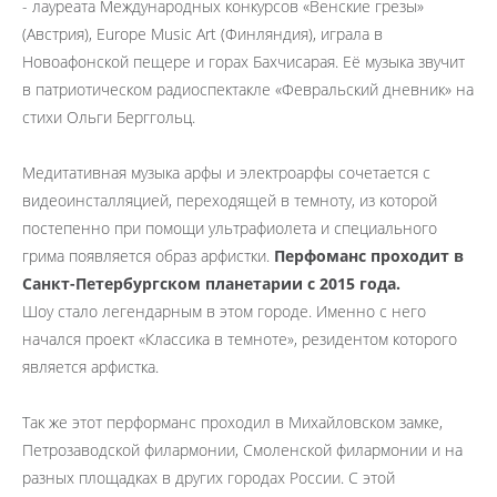
-
лауреата Международных конкурсов «Венские грезы»
(Австрия), Europe Musiс Art (Финляндия), играла в
Новоафонской пещере и горах Бахчисарая. Её музыка звучит
в патриотическом радиоспектакле «Февральский дневник» на
стихи Ольги Берггольц.
Медитативная музыка арфы и электроарфы сочетается с
видеоинсталляцией, переходящей в темноту, из которой
постепенно при помощи ультрафиолета и специального
грима появляется образ арфистки.
Перфоманс проходит в
Санкт-Петербургском планетарии с 2015 года.
Шоу стало легендарным в этом городе. Именно с него
начался проект «Классика в темноте», резидентом которого
является арфистка.
Так же этот перформанс проходил в Михайловском замке,
Петрозаводской филармонии, Смоленской филармонии и на
разных площадках в других городах России. С этой