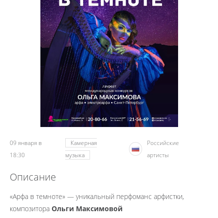
09 января в
Камерная
Российские
18:30
музыка
артисты
Описание
«Арфа в темноте» — уникальный перфоманс арфистки,
композитора
Ольги Максимовой