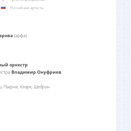
Российские артисты
арова
(арфа)
ный оркестр
естра
Владимир Онуфриев
и, Пьерне, Кларк, Щедрин