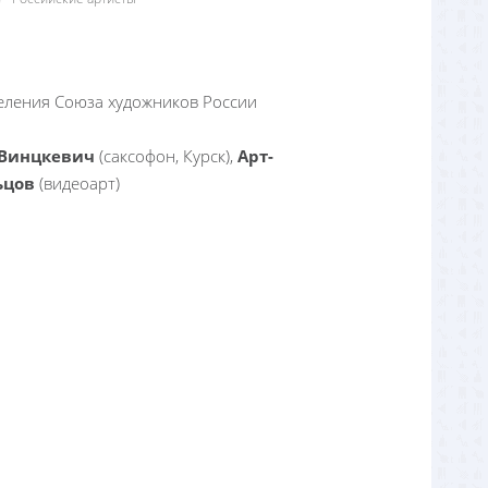
деления Союза художников России
 Винцкевич
(саксофон, Курск),
Арт-
ьцов
(видеоарт)