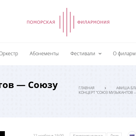
Оркестр
Абонементы
Фестивали
О филар
тов — Союзу
ГЛАВНАЯ
АФИША БЛ
КОНЦЕРТ "СОЮЗ МУЗЫКАНТОВ 
22 ноября в 19:00
Камерная музыка
Джаз