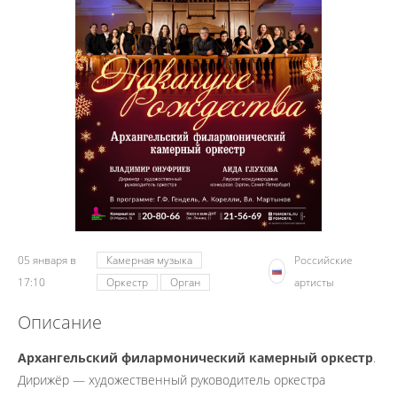
05 января в
Камерная музыка
Российские
17:10
Оркестр
Орган
артисты
Описание
Архангельский филармонический камерный оркестр
.
Дирижёр — художественный руководитель оркестра