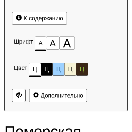
К содержанию
А
Шрифт
А
А
Цвет
Ц
Ц
Ц
Ц
Ц
Дополнительно
Поморская