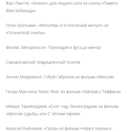
Жан Лангле. «Эпилог» для педали соло из сюиты «Памяти
Фрескобальди»
Леон Боэльман. «Молитва» и «Готический менуэт» из
«Готической сюиты»
Феликс Мендельсон. Прелюдия и фуга до минор
Скандинавский традиционный псалом
Эннио Морриконе. Гобой Габриэля из фильма «Миссия»
Генри Манчини. Moon River из фильма «Завтрак у Тиффани»
Микаэл Таривердиев. «Снег над Ленинградом» из фильма
«Ирония судьбы, или С лёгким паром!»
Алексей Рыбников. «Гроза» из фильма «Через тернии к