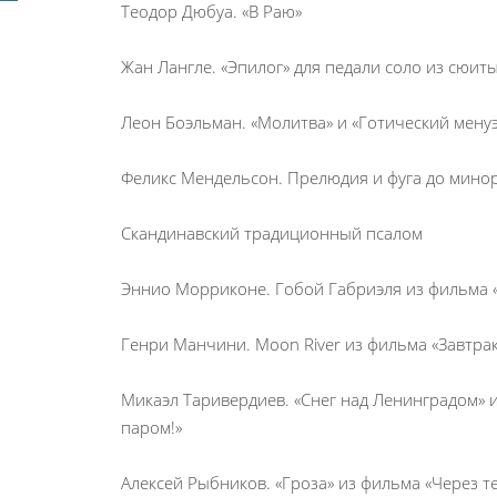
Теодор Дюбуа. «В Раю»
Жан Лангле. «Эпилог» для педали соло из сюит
Леон Боэльман. «Молитва» и «Готический мену
Феликс Мендельсон. Прелюдия и фуга до мино
Скандинавский традиционный псалом
Эннио Морриконе. Гобой Габриэля из фильма 
Генри Манчини. Moon River из фильма «Завтра
Микаэл Таривердиев. «Снег над Ленинградом» и
паром!»
Алексей Рыбников. «Гроза» из фильма «Через т