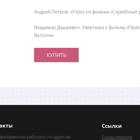
Андрей Петров. «Утро» из фильма «Служебный 
Владимир Дашкевич. Увертюра к фильму «Прик
Ватсона»
КУПИТЬ
акты
Ссылки
 филармонии работают по адресам:
Схема проезда