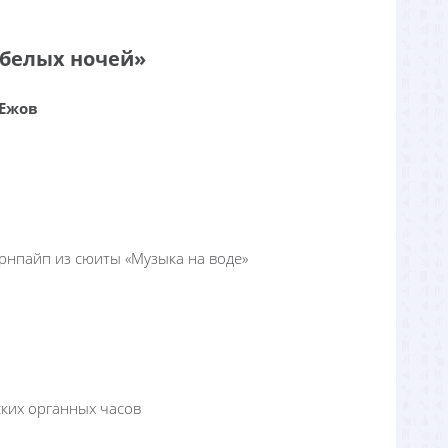
 белых ночей»
 Ежов
орнпайп из сюиты «Музыка на воде»
ских органных часов