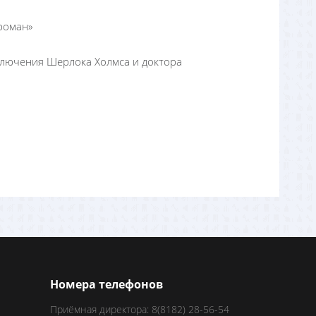
роман»
лючения Шерлока Холмса и доктора
Номера телефонов
Приёмная директора: 8(8182) 28-56-54