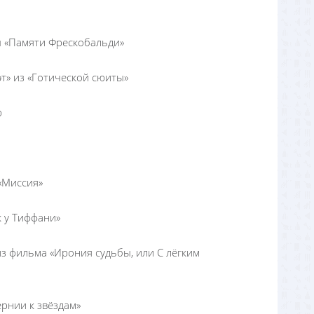
ы «Памяти Фрескобальди»
эт» из «Готической сюиты»
р
«Миссия»
к у Тиффани»
з фильма «Ирония судьбы, или С лёгким
ернии к звёздам»