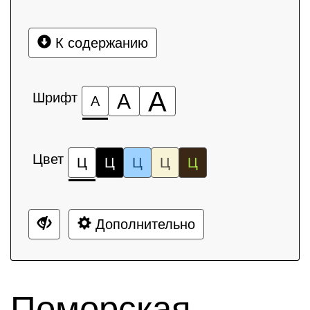
К содержанию
А
Шрифт
А
А
Цвет
Ц
Ц
Ц
Ц
Ц
Дополнительно
Поморская