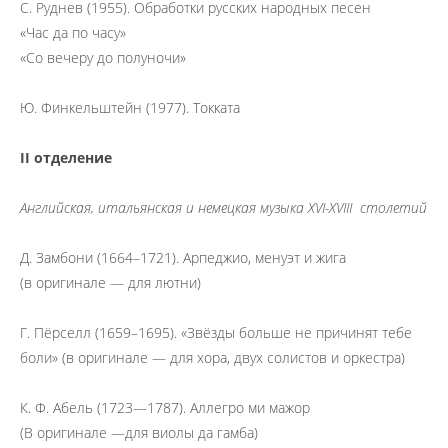
С. Руднев (1955). Обработки русских народных песен
«Час да по часу»
«Со вечеру до полуночи»
Ю. Финкельштейн (1977). Токката
II отделение
Английская, итальянская и немецкая музыка XVI-XVIII столетий
Д. Замбони (1664–1721). Арпеджио, менуэт и жига
(в оригинале — для лютни)
Г. Пёрселл (1659–1695). «Звёзды больше не причинят тебе
боли» (в оригинале — для хора, двух солистов и оркестра)
К. Ф. Абель (1723—1787). Аллегро ми мажор
(В оригинале —для виолы да гамба)