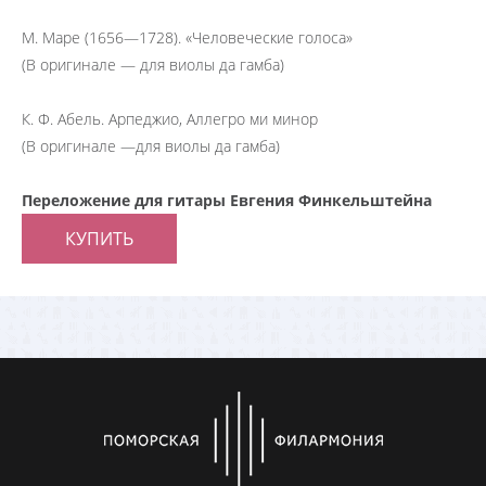
М. Маре (1656—1728). «Человеческие голоса»
(В оригинале — для виолы да гамба)
К. Ф. Абель. Арпеджио, Аллегро ми минор
(В оригинале —для виолы да гамба)
Переложение для гитары Евгения Финкельштейна
КУПИТЬ