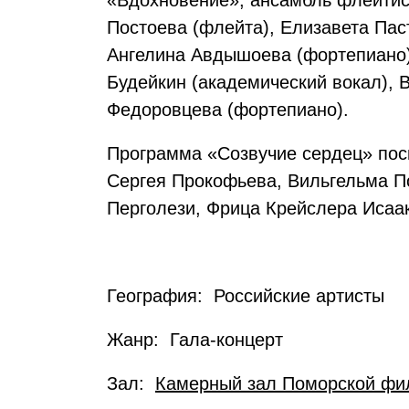
«Вдохновение», ансамбль флейтист
Постоева (флейта), Елизавета Пас
Ангелина Авдышоева (фортепиано),
Будейкин (академический вокал), 
Федоровцева (фортепиано).
Программа «Созвучие сердец» пос
Сергея Прокофьева, Вильгельма П
Перголези, Фрица Крейслера Исаак
География: Российские артисты
Жанр: Гала-концерт
Зал:
Камерный зал Поморской фи