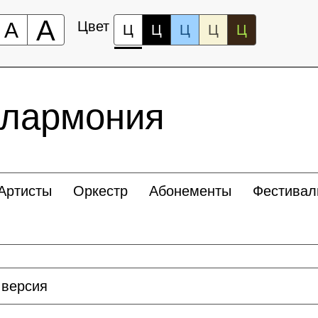
А
А
Цвет
Ц
Ц
Ц
Ц
Ц
илармония
Артисты
Оркестр
Абонементы
Фестивал
 версия