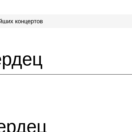
йших концертов
ердец
ердец