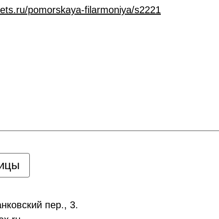
ckets.ru/pomorskaya-filarmoniya/s2221
ницы
нковский пер., 3.