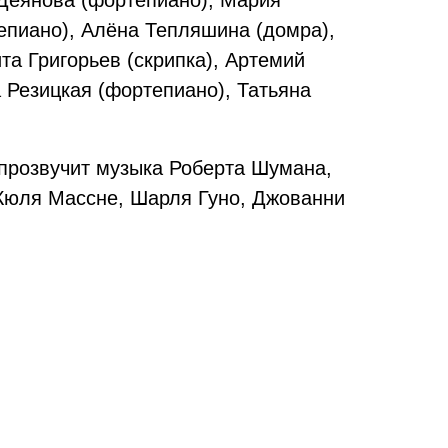
 Деянова (фортепиано), Мария
епиано), Алёна Тепляшина (домра),
а Григорьев (скрипка), Артемий
 Резицкая (фортепиано), Татьяна
прозвучит музыка Роберта Шумана,
Жюля Массне, Шарля Гуно, Джованни