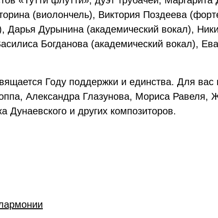
ов «Тутти флутти», дуэт трубачей, Маргарита
торина (виолончель), Виктория Поздеева (форт
 Дарья Дурынина (академический вокал), Никит
Василиса Богданова (академический вокал), Ева
вящается Году поддержки и единства. Для вас 
оппа, Александра Глазунова, Мориса Равеля, 
а Дунаевского и других композиторов.
лармонии