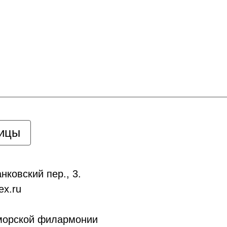
ницы
нковский пер., 3.
x.ru
морской филармонии