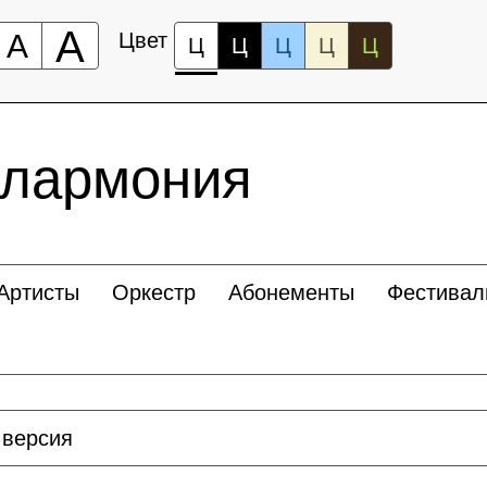
А
А
Цвет
Ц
Ц
Ц
Ц
Ц
илармония
Артисты
Оркестр
Абонементы
Фестивал
 версия