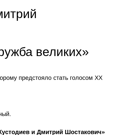
митрий
ружба великих»
торому предстояло стать голосом XX
ный.
Кустодиев и Дмитрий Шостакович»