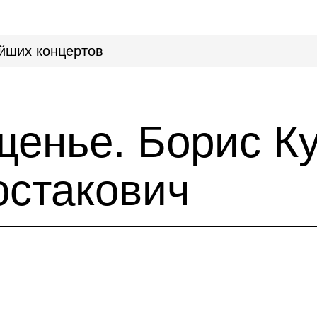
йших концертов
щенье. Борис Ку
стакович