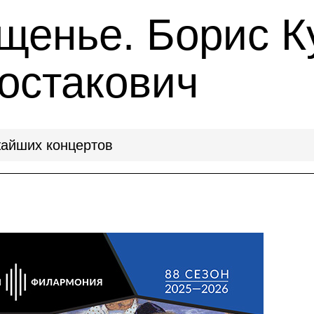
щенье. Борис К
остакович
айших концертов