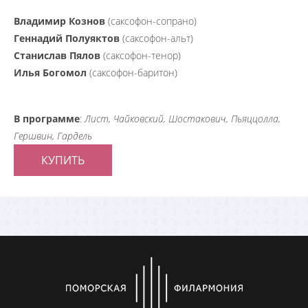
Владимир Кознов
(саксофон-сопрано)
Геннадий Полуяктов
(саксофон-альт)
Станислав Пялов
(саксофон-тенор)
Илья Богомол
(саксофон-баритон)
В программе
:
Лист, Чайковский, Шостакович, Пьяццолла,
Гершвин, Гардель
КУПИТЬ