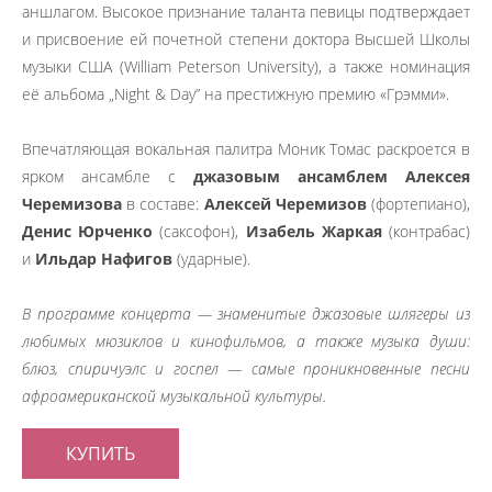
аншлагом. Высокое признание таланта певицы подтверждает
и присвоение ей почетной степени доктора Высшей Школы
музыки США (William Peterson University), а также номинация
её альбома „Night & Day” на престижную премию «Грэмми».
Впечатляющая вокальная палитра Моник Томас раскроется в
ярком ансамбле с
джазовым ансамблем Алексея
Черемизова
в составе:
Алексей Черемизов
(фортепиано),
Денис Юрченко
(саксофон),
Изабель Жаркая
(контрабас)
и
Ильдар Нафигов
(ударные).
В программе концерта — знаменитые джазовые шлягеры из
любимых мюзиклов и кинофильмов, а также музыка души:
блюз, спиричуэлс и госпел — самые проникновенные песни
афроамериканской музыкальной культуры.
КУПИТЬ