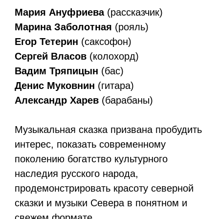
Мария Ануфриева
(рассказчик)
Марина Заболотная
(рояль)
Егор Тетерин
(саксофон)
Сергей Власов
(колохорд)
Вадим Тряпицын
(бас)
Денис Муковнин
(гитара)
Александр Харев
(барабаны)
Музыкальная сказка призвана пробудить
интерес, показать современному
поколению богатство культурного
наследия русского народа,
продемонстрировать красоту северной
сказки и музыки Севера в понятном и
свежем формате.