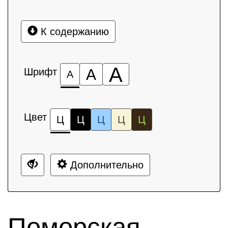
К содержанию
А
Шрифт
А
А
Цвет
Ц
Ц
Ц
Ц
Ц
Дополнительно
Поморская