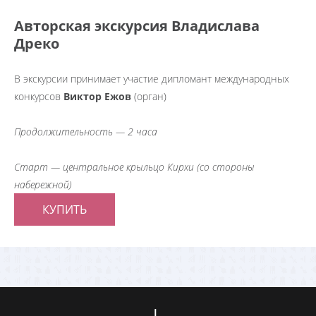
Авторская экскурсия Владислава
Дреко
В экскурсии принимает участие дипломант международных
конкурсов
Виктор Ежов
(орган)
Продолжительность — 2 часа
Старт — центральное крыльцо Кирхи (со стороны
набережной)
КУПИТЬ