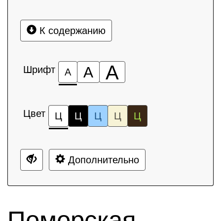
К содержанию
А
Шрифт
А
А
Цвет
Ц
Ц
Ц
Ц
Ц
Дополнительно
Поморская