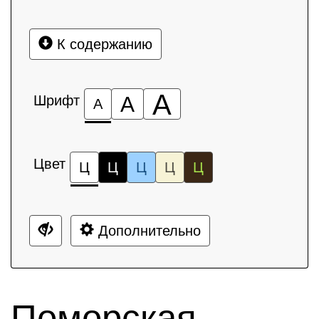
К содержанию
А
Шрифт
А
А
Цвет
Ц
Ц
Ц
Ц
Ц
Дополнительно
Поморская