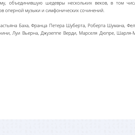
мму, объединившую шедевры нескольких веков, в том чис
ов оперной музыки и симфонических сочинений.
астьяна Баха, Франца Петера Шуберта, Роберта Шумана, Фел
чини, Луи Вьерна, Джузеппе Верди, Марселя Дюпре, Шарля-