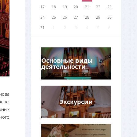
17
18
19
20
21
22
23
24
25
26
27
28
29
30
31
1
2
3
4
5
6
Основные виды
деятельности
нова
Экскурсии
ене,
жных
ного