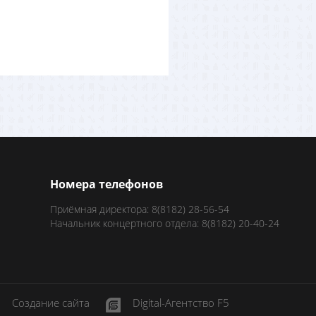
Номера телефонов
Приёмная директора: 8(8182) 28-56-54
Начальник концертного отдела: 8(8182) 20-40-24
Создание сайта
Digital-Агентство F5