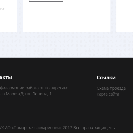
ь»
акты
Ссылки
 филармонии работают по адресам:
Схема проезда
рла Маркса,3; пл. Ленина, 1
Карта сайта
БУК АО «Поморская филармония» 2017 Все права защищены