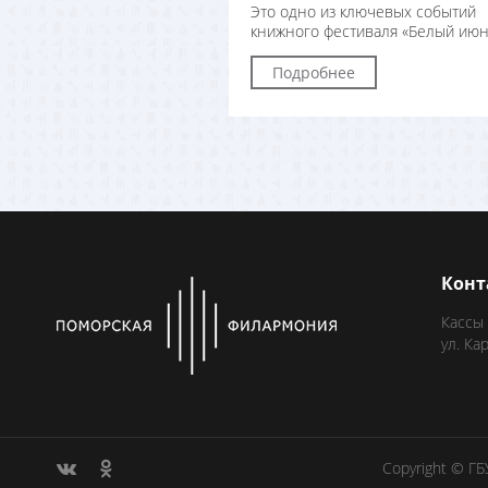
Это одно из ключевых событий
книжного фестиваля «Белый июн
Подробнее
Конт
Кассы
ул. Ка
Copyright © Г