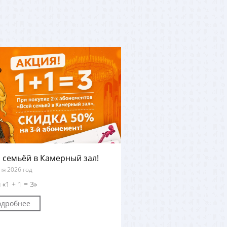
 семьёй в Камерный зал!
ня 2026 год
 «1 + 1 = 3»
одробнее