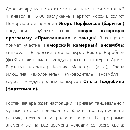
Дорогие друзья, не хотите ли начать год в ритме танца?
4 января в 16-00 заслуженный артист России, солист
Поморской филармонии
Игорь Перфильев (баритон)
представит публике свою
новую авторскую
программу «Приглашение к танцу»
! В концерте
примет участие
Поморский камерный ансамбль
:
дипломант Всероссийского конкурса Виктор Воробьёв
(флейта), дипломант международного конкурса Армен
Вартанян (скрипка), Ксения Мацегора (альт), Елена
Илюшина (виолончель). Руководитель ансамбля -
лауреат международных конкурсов
Ольга Голдобина
(фортепиано).
Гостей вечера ждёт настоящий карнавал танцевальной
музыки, которая поведает о любви и страсти, печали и
разлуке, нежности и радости встреч. В программе
знаменитые на все времена мелодии со всего света: