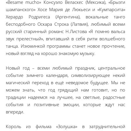
«Besame mucho» Консуэло Веласкес (Мексика), «Брызги
шампанского» Хосе Мария де Люкьеси и «Кумпарсита»
Херардо Родригеса (Аргентина), вокальные танго
бесподобного Оскара Строка (Латвия), любимый всеми
русский старинный романс Н.Листова «Я помню вальса
звук прелестный», впитавший в себя ритм волшебного
танца. Изюминкой программы станет новое прочтение,
новый взгляд на хорошо знакомую музыку.
Новый год – всеми любимый праздник, центральное
событие зимнего календаря, символизирующее некий
магический переход в ещё неведомое будущее. Мы не
можем знать, что год грядущий нам готовит, но по
традиции надеемся на лучшее, на светлые, радостные
события и позитивные эмоции, которые ждут нас
впереди.
Король из фильма «Золушка» в затруднительной