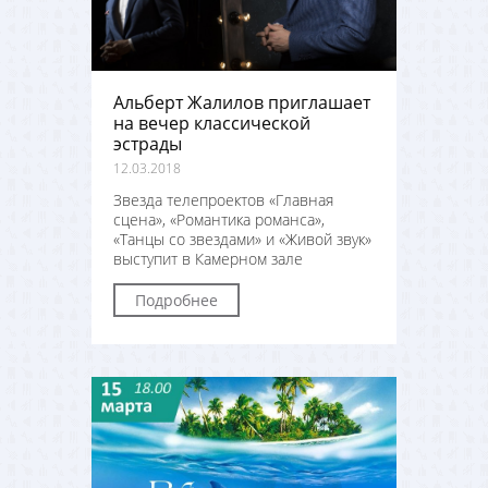
Альберт Жалилов приглашает
на вечер классической
эстрады
12.03.2018
Звезда телепроектов «Главная
сцена», «Романтика романса»,
«Танцы со звездами» и «Живой звук»
выступит в Камерном зале
Подробнее