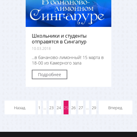
Школьники и студенты
отправятся в Сингапур
10.03.2018
...в бананово-лимонный! 15 марта в
18-00 из Камерного зала
Подробнее
Назад.
1
...
23
24
25
26
27
...
29
Вперед.