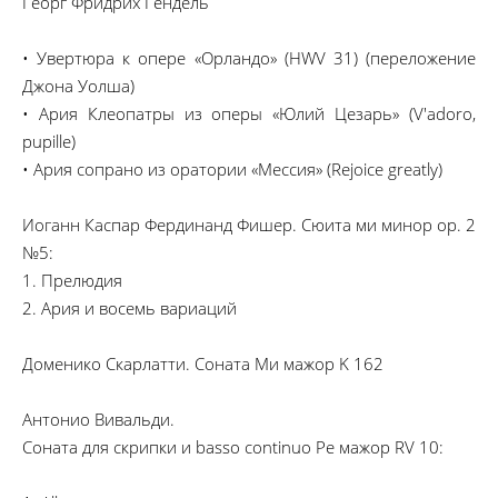
Георг Фридрих Гендель
• Увертюра к опере «Орландо» (HWV 31) (переложение
Джона Уолша)
• Ария Клеопатры из оперы «Юлий Цезарь» (V'adoro,
pupille)
• Ария сопрано из оратории «Мессия» (Rejoice greatly)
Иоганн Каспар Фердинанд Фишер. Сюита ми минор op. 2
№5:
1. Прелюдия
2. Ария и восемь вариаций
Доменико Скарлатти. Соната Ми мажор K 162
Антонио Вивальди.
Соната для скрипки и basso continuo Ре мажор RV 10: