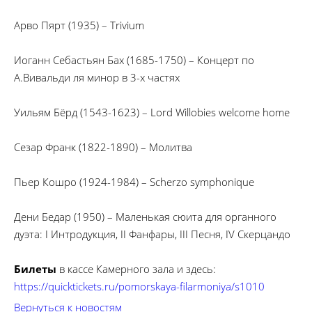
Арво Пярт (1935) – Trivium
Иоганн Себастьян Бах (1685-1750) – Концерт по
А.Вивальди ля минор в 3-х частях
Уильям Бёрд (1543-1623) – Lord Willobies welcome home
Сезар Франк (1822-1890) – Молитва
Пьер Кошро (1924-1984) – Scherzo symphonique
Дени Бедар (1950) – Маленькая сюита для органного
дуэта: I Интродукция, II Фанфары, III Песня, IV Скерцандо
Билеты
в кассе Камерного зала и здесь:
https://quicktickets.ru/pomorskaya-filarmoniya/s1010
Вернуться к новостям