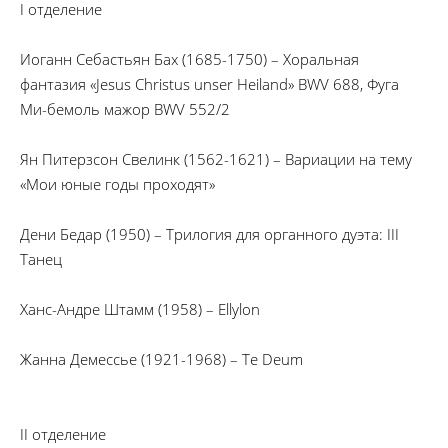
I отделение
Иоганн Себастьян Бах (1685-1750) – Хоральная
фантазия «Jesus Christus unser Heiland» BWV 688, Фуга
Ми-бемоль мажор BWV 552/2
Ян Питерзсон Свелинк (1562-1621) – Вариации на тему
«Мои юные годы проходят»
Дени Бедар (1950) – Трилогия для органного дуэта: III
Танец
Ханс-Андре Штамм (1958) – Ellylon
Жанна Демессье (1921-1968) – Te Deum
II отделение