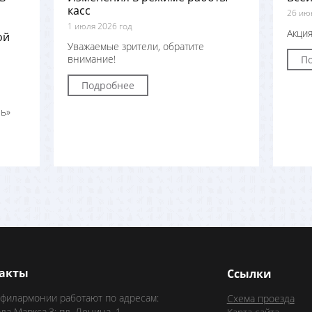
касс
26 ию
1 июля 2026 год
Акция
ой
Уважаемые зрители, обратите
внимание!
П
Подробнее
ь»
акты
Ссылки
 филармонии работают по адресам:
Схема проезда
рла Маркса,3; пл. Ленина, 1