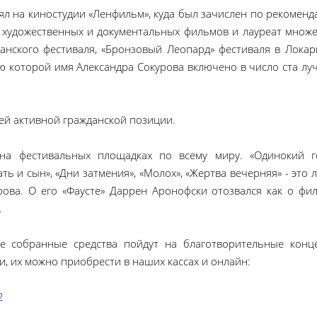
л на киностудии «Ленфильм», куда был зачислен по рекоменд
0 художественных и документальных фильмов и лауреат множе
ианского фестиваля, «Бронзовый Леопард» фестиваля в Локар
 которой имя Александра Сокурова включено в число ста лу
ей активной гражданской позиции.
на фестивальных площадках по всему миру. «Одинокий г
ать и сын», «Дни затмения», «Молох», «Жертва вечерняя» - это
ова. О его «Фаусте» Даррен Аронофски отозвался как о фил
.
се собранные средства пойдут на благотворительные конц
, их можно приобрести в наших кассах и онлайн:
2