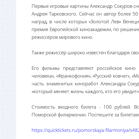
Первые игровые картины Александр Сокуров сня
Андрея Тарковского. Сейчас он автор более 5
наград, в числе которых «Золотой Лев» Венец
премия Европейской киноакадемии, по решению
режиссёров мирового кино.
Также режиссёр широко известен благодаря сво
Его фильмы представляют российское кино 
человека», «Франкофония», «Русский ковчег», «М
часть знаменитых киноработ Александра Сокур
«который меняет жизнь каждого, кто его увидит»
Стоимость входного билета - 100 рублей. В
Поморской филармонии. Поспешите за билетами
https://quicktickets.ru/pomorskaya-filarmoniya/s48