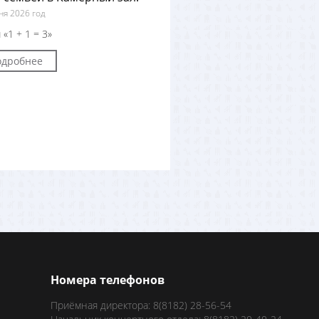
ня 2026 год
 «1 + 1 = 3»
одробнее
Номера телефонов
Приёмная директора: 8(8182) 28-56-54