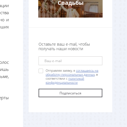
Свадьбы
ации
ства
но и
чших
Оставьте ваш e-mail, чтобы
получать наши новости
олос
 лишь
Отправляя заявку, я
соглашаюсь на
обработку персональных данных
, в
ьме,
соответствии с
политикой
конфиденциальности
ерты