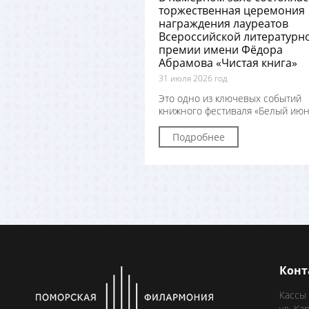
торжественная церемония
награждения лауреатов
Всероссийской литературн
премии имени Фёдора
Абрамова «Чистая книга»
31 июля 2026 год
Это одно из ключевых событий
книжного фестиваля «Белый июн
Подробнее
Конт
Кассы
ул. Ка