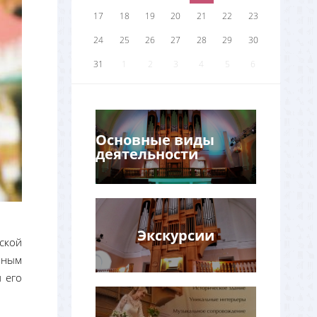
17
18
19
20
21
22
23
24
25
26
27
28
29
30
31
1
2
3
4
5
6
Основные виды
деятельности
Экскурсии
рской
нным
 его