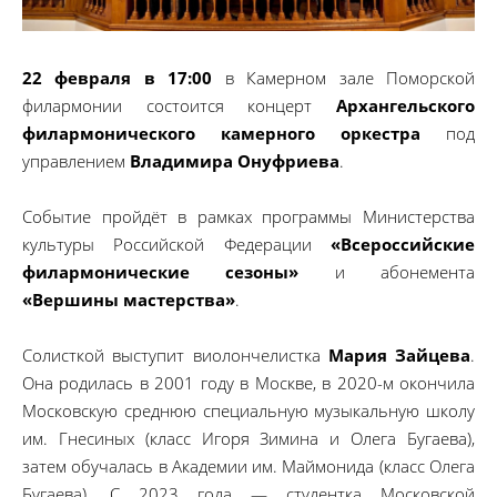
22 февраля в 17:00
в Камерном зале Поморской
филармонии состоится концерт
Архангельского
филармонического камерного оркестра
под
управлением
Владимира Онуфриева
.
Событие пройдёт в рамках программы Министерства
культуры Российской Федерации
«Всероссийские
филармонические сезоны»
и абонемента
«Вершины мастерства»
.
Солисткой выступит виолончелистка
Мария Зайцева
.
Она родилась в 2001 году в Москве, в 2020-м окончила
Московскую среднюю специальную музыкальную школу
им. Гнесиных (класс Игоря Зимина и Олега Бугаева),
затем обучалась в Академии им. Маймонида (класс Олега
Бугаева). С 2023 года — студентка Московской