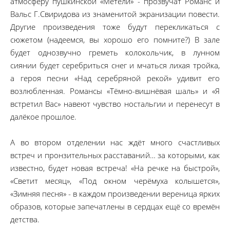
атмосферу пушкинской «Метели» - прозвучат Романс и
Вальс Г.Свиридова из знаменитой экранизации повести.
Другие произведения тоже будут перекликаться с
сюжетом (надеемся, вы хорошо его помните?) В зале
будет однозвучно греметь колокольчик, в лунном
сиянии будет серебриться снег и мчаться лихая тройка,
а героя песни «Над серебряной рекой» удивит его
возлюбленная. Романсы «Тёмно-вишнёвая шаль» и «Я
встретил Вас» навеют чувство ностальгии и перенесут в
далёкое прошлое.
А во втором отделении нас ждёт много счастливых
встреч и пронзительных расставаний… за которыми, как
известно, будет новая встреча! «На речке на быстрой»,
«Светит месяц», «Под окном черёмуха колышется»,
«Зимняя песня» - в каждом произведении вереница ярких
образов, которые запечатлены в сердцах ещё со времён
детства.