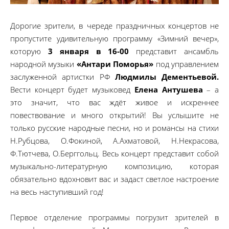
Дорогие зрители, в череде праздничных концертов не
пропустите удивительную программу «Зимний вечер»,
которую
3 января в 16-00
представит ансамбль
народной музыки
«Антари Поморья»
под управлением
заслуженной артистки РФ
Людмилы Дементьевой.
Вести концерт будет музыковед
Елена Антушева
– а
это значит, что вас ждёт живое и искреннее
повествование и много открытий! Вы услышите не
только русские народные песни, но и романсы на стихи
Н.Рубцова, О.Фокиной, А.Ахматовой, Н.Некрасова,
Ф.Тютчева, О.Берггольц. Весь концерт представит собой
музыкально-литературную композицию, которая
обязательно вдохновит вас и задаст светлое настроение
на весь наступивший год!
Первое отделение программы погрузит зрителей в