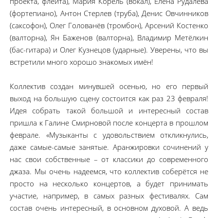
проекта, флейта), Мария Корель (вокал), Елена Рудалёва
(фортепиано), Антон Стерлев (труба), Денис Овчинников
(саксофон), Олег Голованёв (тромбон), Арсений Костенко
(валторна), Ян Баженов (валторна), Владимир Метёлкин
(бас-гитара) и Олег Кузнецов (ударные). Уверены, что вы
встретили много хорошо знакомых имён!
Коллектив создан минувшей осенью, но его первый
выход на большую сцену состоится как раз 23 февраля!
Идея собрать такой большой и интересный состав
пришла к Галине Смирновой после концерта в прошлом
феврале. «Музыканты с удовольствием откликнулись,
даже самые-самые занятые. Аранжировки сочинений у
нас свои собственные – от классики до современного
джаза. Мы очень надеемся, что коллектив соберётся не
просто на несколько концертов, а будет принимать
участие, например, в самых разных фестивалях. Сам
состав очень интересный, в основном духовой. А ведь