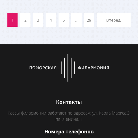
1
2
3
4
5
...
29
Вперед.
Контакты
Кассы филармонии работают по адресам: ул. Карла Маркса,3;
пл. Ленина, 1
Номера телефонов