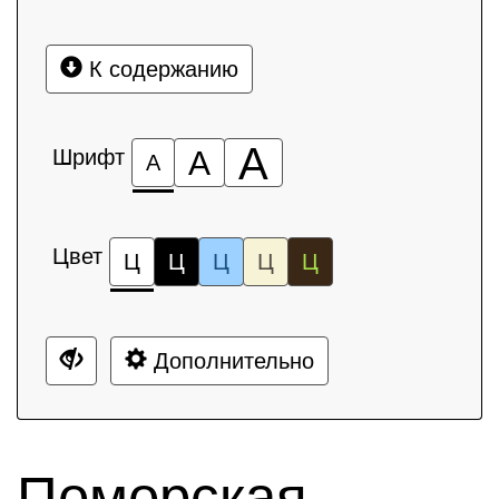
К содержанию
А
Шрифт
А
А
Цвет
Ц
Ц
Ц
Ц
Ц
Дополнительно
Поморская